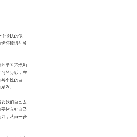
一个愉快的假
们满怀憧憬与希
越的学习环境和
学习的身影，在
独具个性的自
的精彩。
需要我们自己去
们要树立好自己
动力，从而一步