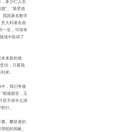
来，多少仁人志
股”、“凿壁借
。我国著名数学
。意大利著名画
劳一生，可得幸
的领域中取得了
。
接未来新的挑
我坚信，只要我
将到来。
海中，我们争做
“艰难困苦，玉
月容不得半点浪
岸前行。
行囊。攀登者的
起理想的风帆，