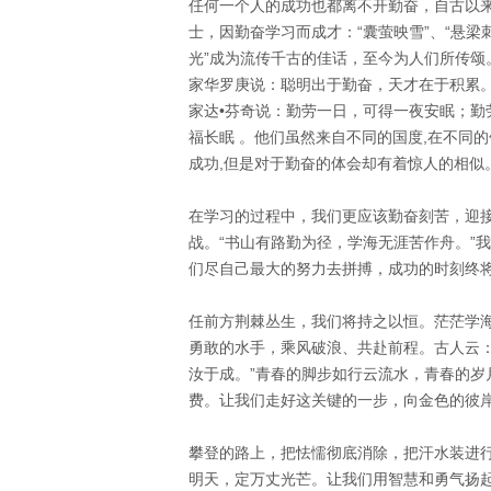
任何一个人的成功也都离不开勤奋，自古以
士，因勤奋学习而成才：“囊萤映雪”、“悬梁刺
光”成为流传千古的佳话，至今为人们所传颂
家华罗庚说：聪明出于勤奋，天才在于积累
家达•芬奇说：勤劳一日，可得一夜安眠；勤
福长眠 。他们虽然来自不同的国度,在不同
成功,但是对于勤奋的体会却有着惊人的相似
在学习的过程中，我们更应该勤奋刻苦，迎
战。“书山有路勤为径，学海无涯苦作舟。”
们尽自己最大的努力去拼搏，成功的时刻终
任前方荆棘丛生，我们将持之以恒。茫茫学
勇敢的水手，乘风破浪、共赴前程。古人云：
汝于成。”青春的脚步如行云流水，青春的岁
费。让我们走好这关键的一步，向金色的彼
攀登的路上，把怯懦彻底消除，把汗水装进
明天，定万丈光芒。让我们用智慧和勇气扬