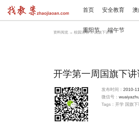
首页
安全教育
澳
重阳节
端午节
资料阅览
→
校园活动
→
国旗下讲话
开学第一周国旗下讲
发布时间：
2010-11
微信号：
wuaiyazhu
Tags：
开学
国旗下