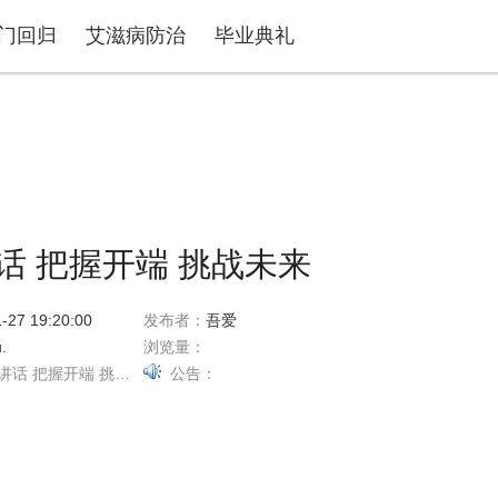
门回归
艾滋病防治
毕业典礼
话 把握开端 挑战未来
-27 19:20:00
发布者：
吾爱
.
浏览量：
讲话
把握开端
挑战未来
公告：