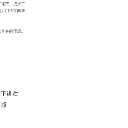
了迷茫，把握了
的大门终将向我
己青春的理想。
旗下讲话
后感