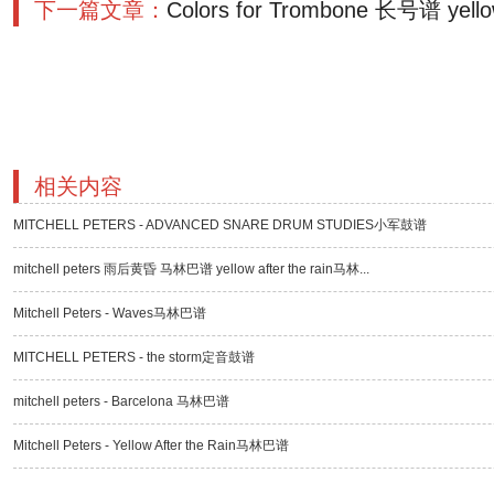
下一篇文章：
Colors for Trombone 长号谱 yell
相关内容
MITCHELL PETERS - ADVANCED SNARE DRUM STUDIES小军鼓谱
mitchell peters 雨后黄昏 马林巴谱 yellow after the rain马林...
Mitchell Peters - Waves马林巴谱
MITCHELL PETERS - the storm定音鼓谱
mitchell peters - Barcelona 马林巴谱
Mitchell Peters - Yellow After the Rain马林巴谱