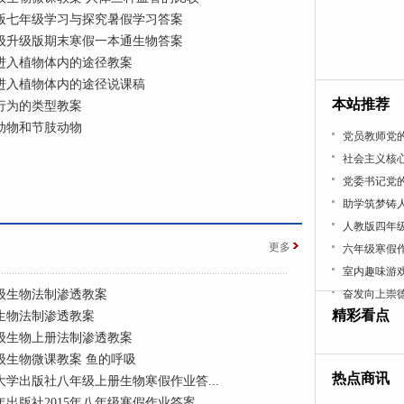
版七年级学习与探究暑假学习答案
级升级版期末寒假一本通生物答案
进入植物体内的途径教案
进入植物体内的途径说课稿
本站推荐
行为的类型教案
动物和节肢动物
党员教师党的
社会主义核心
党委书记党的
助学筑梦铸
人教版四年级
更多
六年级寒假
室内趣味游
级生物法制渗透教案
奋发向上崇
精彩看点
生物法制渗透教案
级生物上册法制渗透教案
级生物微课教案 鱼的呼吸
热点商讯
大学出版社八年级上册生物寒假作业答...
年出版社2015年八年级寒假作业答案