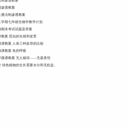
法制渗透教案
制渗透教案
上册法制渗透教案
第二学期七年级生物学教学计划
物期末考试试题及答案
课教案 昆虫的生殖和发育
微课教案 人体三种血管的比较
微课教案 鱼的呼吸
术微课教案 无土栽培——无基质培
 绿色植物的生长需要水分和无机盐...