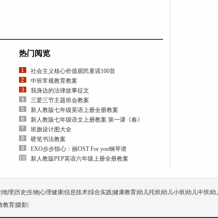
热门阅览
社会主义核心价值观民童谣100首
中班常规教育教案
我身边的法律故事征文
三爱三节主题班会教案
新人教版七年级英语上册全册教案
新人教版七年级语文上册教案 第一课《春》
班旗设计图大全
硬笔书法教案
EXO步步惊心：丽OST For you钢琴谱
新人教版PEP英语六年级上册全册教案
学
|
地理
|
历史
|
生物
|
心理健康
|
信息技术
|
综合实践
|
健康教育
|
幼儿托班
|
幼儿小班
|
幼儿中班
|
幼
放教育
|
摄影
|