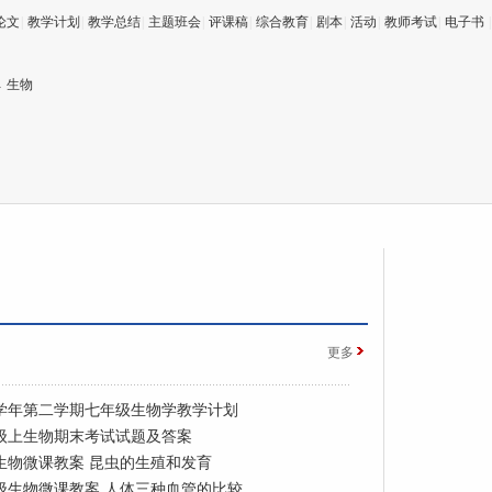
论文
|
教学计划
|
教学总结
|
主题班会
|
评课稿
|
综合教育
|
剧本
|
活动
|
教师考试
|
电子书
→
生物
更多
16学年第二学期七年级生物学教学计划
级上生物期末考试试题及答案
生物微课教案 昆虫的生殖和发育
级生物微课教案 人体三种血管的比较