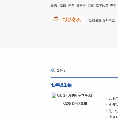
首页
|
教案
|
课件
|
说课稿
|
试题
|
教学反思
|
教学
当前位置:
资料阅览
公告：
七年级生物
20
人教版七年级生物
七年
初中
七年