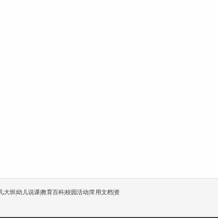
儿大班
|
幼儿说课
|
教育百科
|
校园活动
|
常用文档
|
资