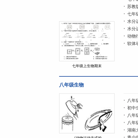
苏教
七年
水分
水分
动物
软体
七年级上生物期末
八年级生物
八年
初中
八年
八年
湖南
青少