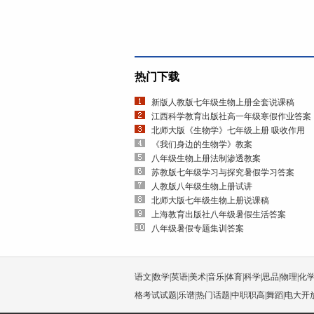
热门下载
新版人教版七年级生物上册全套说课稿
江西科学教育出版社高一年级寒假作业答案
北师大版《生物学》七年级上册 吸收作用
《我们身边的生物学》教案
八年级生物上册法制渗透教案
苏教版七年级学习与探究暑假学习答案
人教版八年级生物上册试讲
北师大版七年级生物上册说课稿
上海教育出版社八年级暑假生活答案
八年级暑假专题集训答案
语文
|
数学
|
英语
|
美术
|
音乐
|
体育
|
科学
|
思品
|
物理
|
化
格考试试题
|
乐谱
|
热门话题
|
中职职高
|
舞蹈
|
电大开