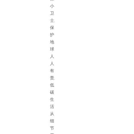
小
卫
士,
保
护
地
球
人
人
有
责,
低
碳
生
活
从
细
节