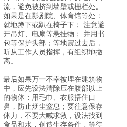
流，避免被挤到墙壁或栅栏处。 
如果是在影剧院、体育馆等处： 
就地蹲下或趴在椅子下； 注意避
开吊灯、电扇等悬挂物； 并用书
包等保护头部；等地震过去后，
听从工作人员指挥，有组织地撤
离。　　
最后如果万一不幸被埋在建筑物
中，应先设法清除压在腹部以上
的物体；用毛巾、衣服捂住口
鼻，防止烟尘窒息；要往意保存
体力，不要大喊求救，设法找到
食品和水，创造生存条件，等待