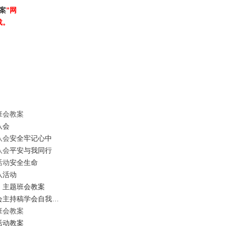
案
”网
载。
班会教案
队会
队会
安全牢记心中
队会
平安与我同行
活动
安全
生命
队活动
》主题班会教案
会主持稿
学会自我保护班会
班会教案
活动教案