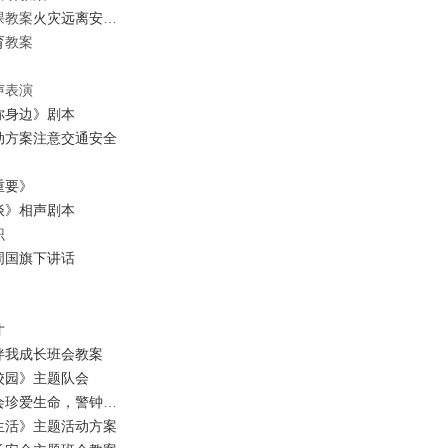
课教案
火灾远离
安全常在
育
教案
声表演
你身边》剧本
动方案
注意交通安全
》
重要》
谈》相声剧本
识
周国旗下讲话
才
伴我成长班会教案
校园》主题队会
会
珍爱生命，警钟长鸣
生活》主题活动方案