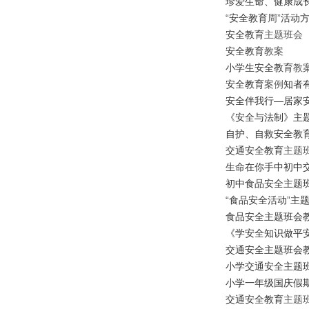
珍爱生命、健康成
“
安全
教育
周”
活动
安全
教育
主题班会
安全
教育
教案
小学生安全
教育
教
安全
教育
案例
知者
安全伴我行
—
居家
《安全与法制》主
自护、自救安全
教
交通安全
教育
主题
生命在你手中
初中
初中食品安全主题
“
食品安全活动
”
主
食品安全主题班会
交通安全主题班会
小学交通安全主题
小学一年级国庆假
交通安全
教育
主题