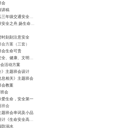
班会
演讲稿
兵
三年级交通安全班会
乘安全之舟
,
扬生命之帆
时时刻刻注意安全
班会方案（三套）
班会
生命可贵
全、健康、文明，青少年的绿色网络
班会活动方案
全》主题班会设计
息息相关》主题班会
班会教案
题班会
珍爱生命，
安全第一
题班会
主题班会串词及小品
设计
《生命安全高于天》
预防溺水