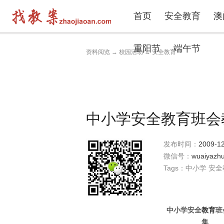
首页
安全教育
澳
重阳节
端午节
资料阅览
→
校园活动
→
安全教育
中小学安全教育班会
发布时间：
2009-12
微信号：
wuaiyazhu
Tags：
中小学
安全
中小学安全
教育
班
集