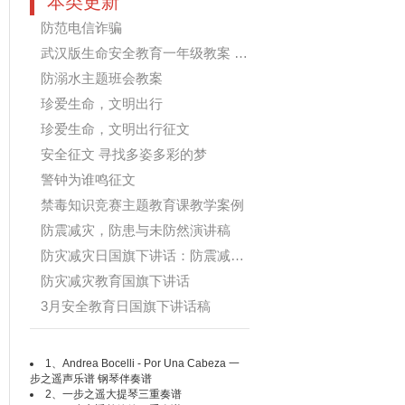
本类更新
防范电信诈骗
武汉版生命安全教育一年级教案 课间...
防溺水主题班会教案
珍爱生命，文明出行
珍爱生命，文明出行征文
安全征文 寻找多姿多彩的梦
警钟为谁鸣征文
禁毒知识竞赛主题教育课教学案例
防震减灾，防患与未防然演讲稿
防灾减灾日国旗下讲话：防震减灾 警...
防灾减灾教育国旗下讲话
3月安全教育日国旗下讲话稿
1、
Andrea Bocelli - Por Una Cabeza 一
步之遥声乐谱 钢琴伴奏谱
2、
一步之遥大提琴三重奏谱