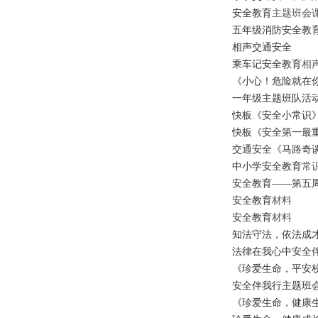
安全
教育
主题班会
五年级消防安全
教
相声
交通安全
乘车记
安全
教育
相
《小心！危险就在
一年级主题班队活
快板《安全小常识
快板《安全第一最
交通安全
《马路奇
中小学安全
教育
常
安全
教育
——
第五
安全
教育
材料
安全
教育
材料
知法守法，依法成
法律在我心中
安全
《珍爱生命，平安
安全伴我行主题班
《珍爱生命，健康