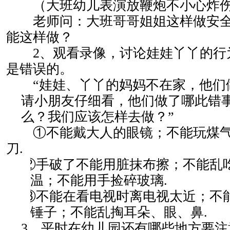
　　（大班幼儿表演放鞭炮不小心炸
　　老师问：大班哥哥姐姐这样做安
能这样做？
2
、观看录像，讨论娃娃丫丫的行
是错误的。
“
娃娃、丫丫的妈妈不在家，他们
请小朋友仔细看，他们做了哪此错
么？我们应该怎样去做？
”
　　①不能戴大人的眼镜；不能玩煤
刀
.
②手破了不能用脏抹布擦；不能乱
温；不能用手捡碎玻璃
.
③不能在看电视时离电视太近；不
锤子；不能乱掏耳朵、眼、鼻
.
3
、平时在幼儿园还有哪些地方要注