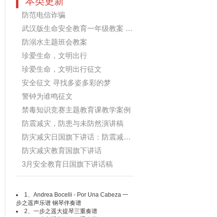
本类更新
防范电信诈骗
武汉版生命安全教育一年级教案 课间...
防溺水主题班会教案
珍爱生命，文明出行
珍爱生命，文明出行征文
安全征文 寻找多姿多彩的梦
警钟为谁鸣征文
禁毒知识竞赛主题教育课教学案例
防震减灾，防患与未防然演讲稿
防灾减灾日国旗下讲话：防震减灾 警...
防灾减灾教育国旗下讲话
3月安全教育日国旗下讲话稿
1、
Andrea Bocelli - Por Una Cabeza 一
步之遥声乐谱 钢琴伴奏谱
2、
一步之遥大提琴三重奏谱