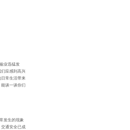
输业迅猛发
我们应感到高兴
的日常生活带来
。能谈一谈你们
常发生的现象
，交通安全已成