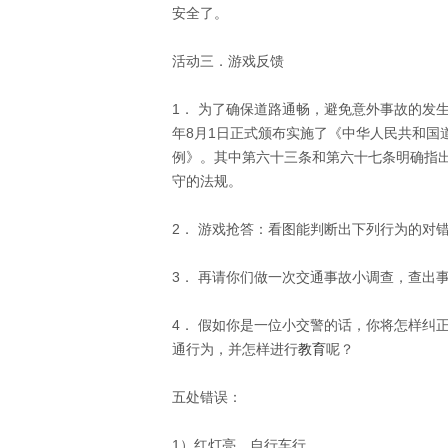
安全了。 
活动三．游戏反馈 
1． 为了确保道路通畅，避免意外事故的发生
年8月1日正式颁布实施了《中华人民共和国
例》。其中第六十三条和第六十七条明确指
守的法规。 
2． 游戏抢答：看图能判断出下列行为的对错
3． 再请你们做一次交通事故小调查，查出事
4． 假如你是一位小交警的话，你将怎样纠
通行为，并怎样进行
教育
呢？ 
五处错误： 
1）红灯亮，自行车行 