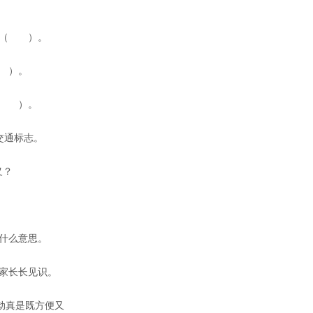
（　　）。 
　）。 
　　）。 
交通标志。 
？ 
什么意思。 
家长长见识。 
动真是既方便又