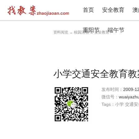
首页
安全教育
澳
重阳节
端午节
资料阅览
→
校园活动
→
安全教育
小学交通安全教育教
发布时间：
2009-12
微信号：
wuaiyazhu
Tags：
小学
交通安