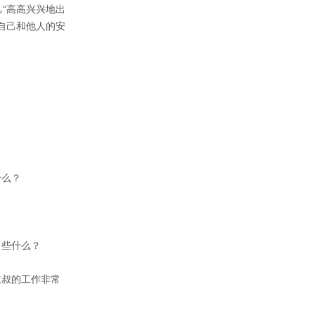
“高高兴兴地出
自己和他人的安
么？ 
些什么？ 
叔叔的工作非常