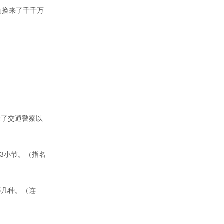
动换来了千千万
除了交通警察以
3小节。（指名
哪几种。（连