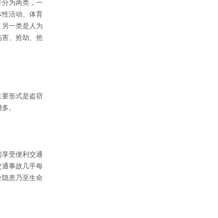
件分为两类，一
体性活动、体育
；另一类是人为
伤害、抢劫、抢
主要形式是盗窃
增多。
们享受便利交通
交通事故几乎每
全隐患乃至生命