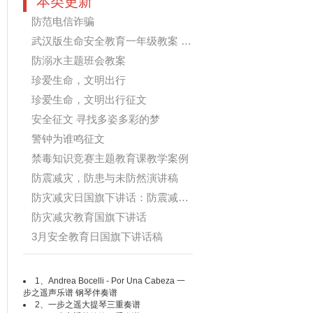
本类更新
防范电信诈骗
武汉版生命安全教育一年级教案 课间...
防溺水主题班会教案
珍爱生命，文明出行
珍爱生命，文明出行征文
安全征文 寻找多姿多彩的梦
警钟为谁鸣征文
禁毒知识竞赛主题教育课教学案例
防震减灾，防患与未防然演讲稿
防灾减灾日国旗下讲话：防震减灾 警...
防灾减灾教育国旗下讲话
3月安全教育日国旗下讲话稿
1、
Andrea Bocelli - Por Una Cabeza 一
步之遥声乐谱 钢琴伴奏谱
2、
一步之遥大提琴三重奏谱