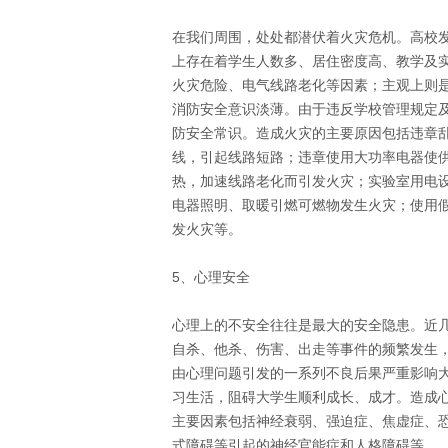
在我们周围，处处都潜伏着火灾危机。高校
上存在着学生人数多、居住密度高、教学及
火灾危险、电气线路老化等因素；主观上则
消防安全意识淡薄。由于违反学校管理规定
防安全常识。造成火灾的主要原因包括违章
线，引起线路短路；违章使用大功率电器使
热，加速线路老化而引发火灾；实验室用电
电器照明、取暖引燃可燃物发生火灾；使用
发火灾等。
5、心理安全
心理上的不安全往往是最大的安全隐患。近
自杀、他杀、伤害、出走等事件的频繁发生
由心理问题引发的一系列不良后果严重影响
习生活，阻碍大学生顺利成长、成才。造成
主要因素包括神经衰弱、强迫症、焦虚症、
式障碍等引起的神经官能症和人格障碍等。