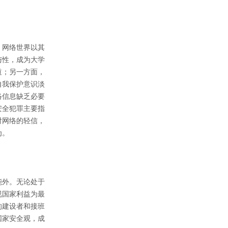
，网络世界以其
与性，成为大学
道；另一方面，
自我保护意识淡
络信息缺乏必要
安全犯罪主要指
对网络的轻信，
为。
能外。无论处于
视国家利益为最
的建设者和接班
国家安全观，成