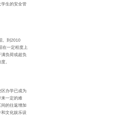
大学生的安全管
。到2010
招在一定程度上
于满负荷或超负
难度。
校区办学已成为
带来一定的难
区间的往返增加
件和文化娱乐设