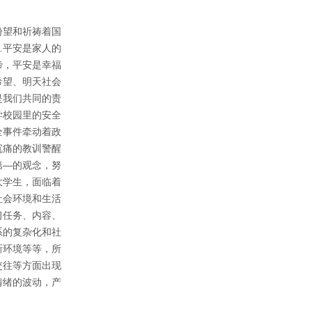
盼望和祈祷着国
…平安是家人的
谛，平安是幸福
希望、明天社会
是我们共同的责
学校园里的安全
全事件牵动着政
沉痛的教训警醒
第—的观念，努
大学生，面临着
社会环境和生活
习任务、内容、
系的复杂化和社
新环境等等，所
交往等方面出现
情绪的波动，产