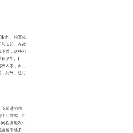
互制约、相互依
无从谈起。在改
和矛盾，这些都
时有发生。目
消极因素，而且
程，此外，还可
。
突飞猛进的同
的生活方式、世
不同程度地发生
问题越来越多，