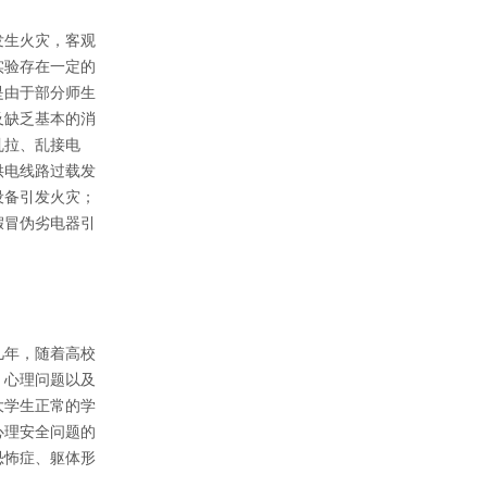
发生火灾，客观
实验存在一定的
是由于部分师生
及缺乏基本的消
乱拉、乱接电
供电线路过载发
设备引发火灾；
假冒伪劣电器引
几年，随着高校
，心理问题以及
大学生正常的学
心理安全问题的
恐怖症、躯体形