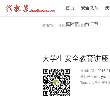
首页
安全教育
澳
重阳节
端午节
资料阅览
→
校园活动
→
安全教育
大学生安全教育讲座
发布时间：
2016-01
微信号：
wuaiyazhu
Tags：
大学生安全