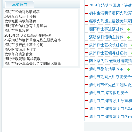
本类热门
2014年清明节国旗下讲
清明节经典诗歌朗诵稿
初中生清明节缅怀先烈演
纪念革命烈士手抄报
继承先烈遗志建设美好家
歌颂祖国诗歌朗诵稿
清明革命传统教育主题班会
缅怀烈士事迹演讲稿
清明节扫墓程序
2010年清明节扫墓活动主持词
清明祭扫活动主持稿
小学清明节缅怀革命先烈主题队会串...
清明节祭扫烈士墓主持词
祭扫烈士墓校长讲话稿
清明时节话清明作文
祭扫烈士墓领导讲话稿
歌颂革命先烈作文
清明诗歌朗诵 英雄赞歌
网上祭先烈 低碳过清明
清明节缅怀革命先烈诗文朗诵比赛串...
清明节教育活动方案
清明节期间文明祭祀安全
清明时节忆先烈主题队会
清明节广播稿 假期安全
清明节广播稿 烈士故事
清明节广播稿 清明节活
清明节广播稿 清明节的