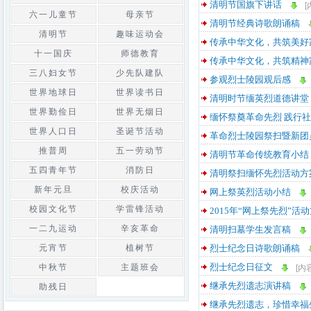
清明节国旗下讲话
[
六一儿童节
母亲节
清明节经典诗歌朗诵稿
清明节
趣味运动会
传承中华文化，共筑美好
十一国庆
师德教育
传承中华文化，共筑精神
三八妇女节
少先队建队
参观烈士陵园观后感
世界地球日
世界读书日
清明时节缅英烈道德讲堂
世界勤俭日
世界无烟日
缅怀祭奠革命先烈 践行
世界人口日
圣诞节活动
革命烈士陵园祭扫暨新团
推普周
五一劳动节
清明节革命传统教育小结
五四青年节
消防日
清明祭扫缅怀先烈活动方
新年元旦
校庆活动
网上祭英烈活动小结
校园文化节
学雷锋活动
2015年“网上祭先烈”活
一二九运动
辛亥革命
清明扫墓学生发言稿
元宵节
植树节
烈士纪念日诗歌朗诵稿
烈士纪念日征文
中秋节
主题班会
[内
继承先烈遗志演讲稿
助残日
继承先烈遗志，珍惜幸福