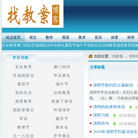
站点首页
语文
数学
英语
美术
音乐
体育
科学
安全教育
澳门回归
艾滋病防治
毕业典礼
重阳节
端午节
党的生日
法制教育
感恩教育
国
当前位置：
找教案
→
资料
栏目导航
安全教育
澳门回归
文章标题
艾滋病防治
毕业典礼
重阳节
端午节
清明节祭扫烈士墓献词
清明节学生会献词：在烈士墓前
党的生日
法制教育
围。 （合）啊， 竹林发出呼
感恩教育
国旗下讲话
清明的由来和传说
[
国际禁毒日
环境保护
清明习俗
[内容预览]
军训
建军节
清明诗句
[内容预览]
教师节
家长会
2010年清明节扫墓活动
九一八纪念
开学典礼