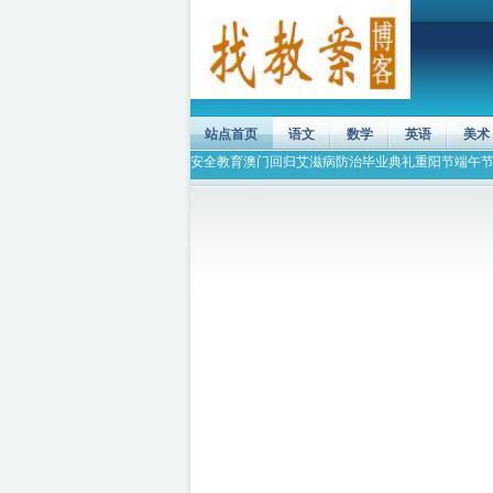
站点首页
语文
数学
英语
美术
安全教育
澳门回归
艾滋病防治
毕业典礼
重阳节
端午