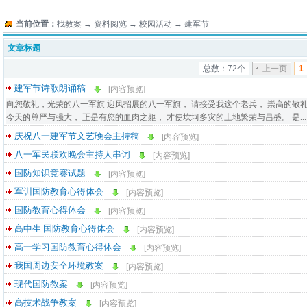
当前位置：
找教案
→
资料阅览
→
校园活动
→
建军节
文章标题
总数：72个
上一页
1
建军节诗歌朗诵稿
[内容预览]
向您敬礼，光荣的八一军旗 迎风招展的八一军旗， 请接受我这个老兵， 崇高的敬礼
今天的尊严与强大， 正是有您的血肉之躯， 才使坎坷多灾的土地繁荣与昌盛。 是...
庆祝八一建军节文艺晚会主持稿
[内容预览]
八一军民联欢晚会主持人串词
[内容预览]
国防知识竞赛试题
[内容预览]
军训国防教育心得体会
[内容预览]
国防教育心得体会
[内容预览]
高中生 国防教育心得体会
[内容预览]
高一学习国防教育心得体会
[内容预览]
我国周边安全环境教案
[内容预览]
现代国防教案
[内容预览]
高技术战争教案
[内容预览]