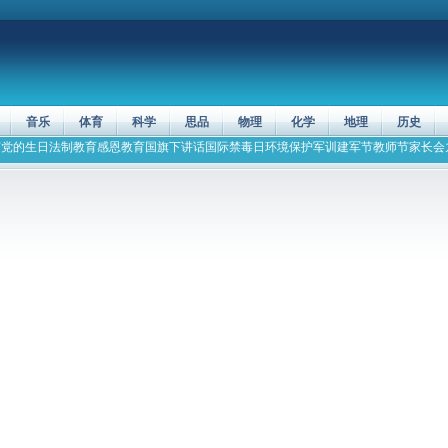
音乐
体育
科学
思品
物理
化学
地理
历史
节
党的生日
法制教育
感恩教育
国旗下讲话
国际禁毒日
环境保护
军训
建军节
教师节
家长会