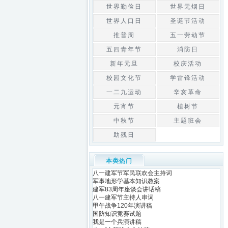
世界勤俭日
世界无烟日
世界人口日
圣诞节活动
推普周
五一劳动节
五四青年节
消防日
新年元旦
校庆活动
校园文化节
学雷锋活动
一二九运动
辛亥革命
元宵节
植树节
中秋节
主题班会
助残日
本类热门
八一建军节军民联欢会主持词
军事地形学基本知识教案
建军83周年座谈会讲话稿
八一建军节主持人串词
甲午战争120年演讲稿
国防知识竞赛试题
我是一个兵演讲稿