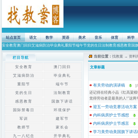
站点首页
语文
数学
英语
美术
音乐
体育
科学
安全教育
澳门回归
艾滋病防治
毕业典礼
重阳节
端午节
党的生日
法制教育
感恩教育
国
当前位置：
找教案
→
资料
栏目导航
安全教育
澳门回归
文章标题
艾滋病防治
毕业典礼
重阳节
端午节
有关劳动的演讲稿
[
还记得在经典小品《红高粱模
党的生日
法制教育
觉得劳动者是最美的人!”这两
感恩教育
国旗下讲话
迎五一劳动竞赛活动方案
国际禁毒日
环境保护
内科病房护士节感想
军训
建军节
内科病房护士节感言
教师节
家长会
学习美劳动美国旗下讲话
九一八纪念
开学典礼