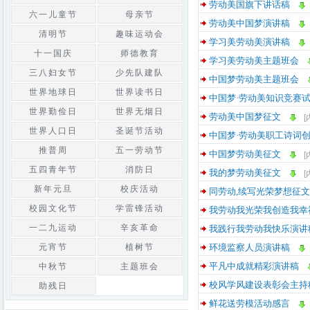
劳动美国旗下讲话稿
六一儿童节
母亲节
劳动美中国梦演讲稿
清明节
趣味运动会
学习美劳动美演讲稿
十一国庆
师德教育
学习美劳动美主题班会
三八妇女节
少先队建队
中国梦劳动美主题班会
世界地球日
世界读书日
中国梦·劳动美知识竞赛
世界勤俭日
世界无烟日
劳动美中国梦征文
[
世界人口日
圣诞节活动
中国梦·劳动美职工诗词
推普周
五一劳动节
中国梦劳动美征文
[
五四青年节
消防日
我的梦劳动美征文
[
新年元旦
校庆活动
同劳动,续写光荣梦想征文
校园文化节
学雷锋活动
我劳动我光荣我创造我幸
一二九运动
辛亥革命
我践行我劳动我快乐演讲
元宵节
植树节
环境监察人员演讲稿
平凡中成就精彩演讲稿
中秋节
主题班会
校风学风建设表彰会主持
助残日
鲜花送劳模活动感言