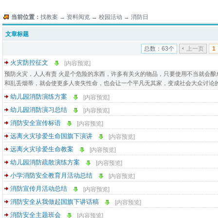
当前位置：
找教案
→
资料阅览
→
校园活动
→
消防日
文章标题
总数：63个
上一页
1
火灾防控征文
[内容预览]
预防火灾，人人有责 火是个危险的东西，许多有关火的物品，只要使用不当就会酿
和乱丢烟蒂，就会使更多人丧失性命，也会让一个平凡无其家，变成社会大众讨论的主
幼儿园消防演练方案
[内容预览]
幼儿园消防演习总结
[内容预览]
消防安全宣传标语
[内容预览]
远离火灾珍爱生命国旗下演讲
[内容预览]
远离火灾珍爱生命教案
[内容预览]
幼儿园消防疏散演练方案
[内容预览]
小学消防安全教育月活动总结
[内容预览]
消防宣传月活动总结
[内容预览]
消防安全从我做起国旗下讲话稿
[内容预览]
消防安全主题班会
[内容预览]