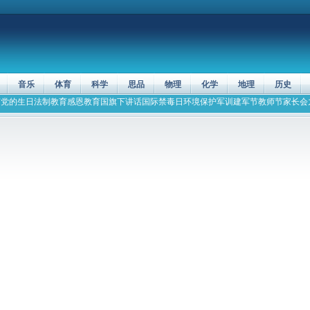
音乐
体育
科学
思品
物理
化学
地理
历史
节
党的生日
法制教育
感恩教育
国旗下讲话
国际禁毒日
环境保护
军训
建军节
教师节
家长会