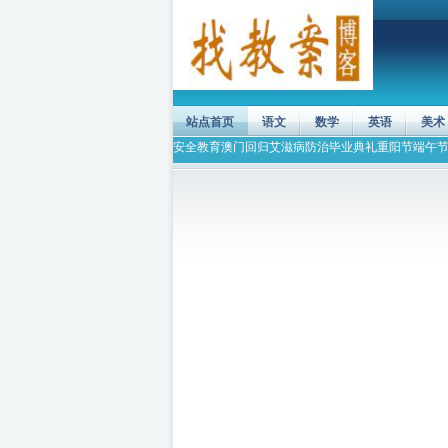
站点首页
语文
数学
英语
美术
安全教育
澳门回归
艾滋病防治
毕业典礼
重阳节
端午