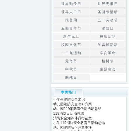
世界勤俭日
世界无烟日
世界人口日
圣诞节活动
推普周
五一劳动节
五四青年节
消防日
新年元旦
校庆活动
校园文化节
学雷锋活动
一二九运动
辛亥革命
元宵节
植树节
中秋节
主题班会
助残日
本类热门
小学生消防安全常识
幼儿园消防安全演习方案
幼儿园119消防宣传周活动总结
119消防日活动总结
消防安全知识伴我行征文
小学119消防安全教育日活动总结
幼儿园消防演习注意事项