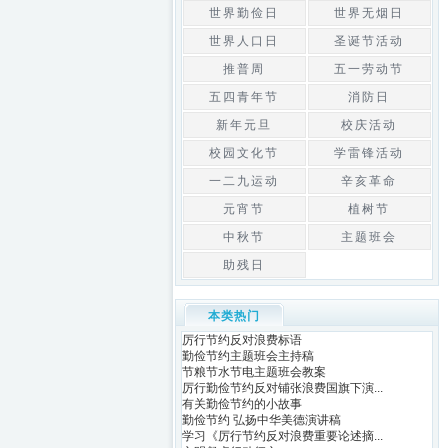
世界勤俭日
世界无烟日
世界人口日
圣诞节活动
推普周
五一劳动节
五四青年节
消防日
新年元旦
校庆活动
校园文化节
学雷锋活动
一二九运动
辛亥革命
元宵节
植树节
中秋节
主题班会
助残日
本类热门
厉行节约反对浪费标语
勤俭节约主题班会主持稿
节粮节水节电主题班会教案
厉行勤俭节约反对铺张浪费国旗下演...
有关勤俭节约的小故事
勤俭节约 弘扬中华美德演讲稿
学习《厉行节约反对浪费重要论述摘...