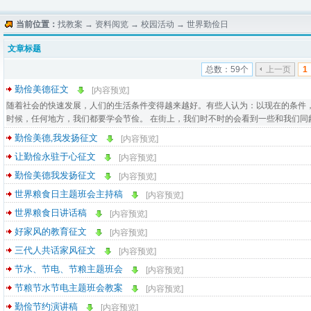
当前位置：
找教案
→
资料阅览
→
校园活动
→
世界勤俭日
文章标题
总数：59个
上一页
1
勤俭美德征文
[内容预览]
随着社会的快速发展，人们的生活条件变得越来越好。有些人认为：以现在的条件
时候，任何地方，我们都要学会节俭。 在街上，我们时不时的会看到一些和我们同龄的
勤俭美德,我发扬征文
[内容预览]
让勤俭永驻于心征文
[内容预览]
勤俭美德我发扬征文
[内容预览]
世界粮食日主题班会主持稿
[内容预览]
世界粮食日讲话稿
[内容预览]
好家风的教育征文
[内容预览]
三代人共话家风征文
[内容预览]
节水、节电、节粮主题班会
[内容预览]
节粮节水节电主题班会教案
[内容预览]
勤俭节约演讲稿
[内容预览]