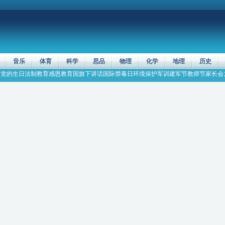
音乐
体育
科学
思品
物理
化学
地理
历史
节
党的生日
法制教育
感恩教育
国旗下讲话
国际禁毒日
环境保护
军训
建军节
教师节
家长会