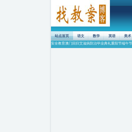
站点首页
语文
数学
英语
美术
安全教育
澳门回归
艾滋病防治
毕业典礼
重阳节
端午