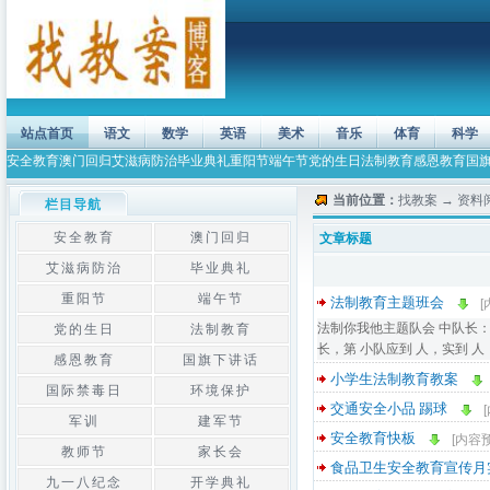
站点首页
语文
数学
英语
美术
音乐
体育
科学
安全教育
澳门回归
艾滋病防治
毕业典礼
重阳节
端午节
党的生日
法制教育
感恩教育
国
当前位置：
找教案
→
资料
栏目导航
安全教育
澳门回归
文章标题
艾滋病防治
毕业典礼
重阳节
端午节
法制教育主题班会
[
法制你我他主题队会 中队长：
党的生日
法制教育
长，第 小队应到 人，实到 人
感恩教育
国旗下讲话
小学生法制教育教案
国际禁毒日
环境保护
交通安全小品 踢球
军训
建军节
安全教育快板
[内容
教师节
家长会
食品卫生安全教育宣传月
九一八纪念
开学典礼