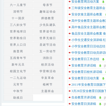
安全教育周活动方案
六一儿童节
母亲节
三年级安全教育主题班会
清明节
趣味运动会
安全饮食主题班会教案
十一国庆
师德教育
高中安全教育主题班会教
三八妇女节
少先队建队
高中食品安全主题班会教
世界地球日
世界读书日
食品安全主题班会教案 
世界勤俭日
世界无烟日
小学生交通安全演讲稿 
世界人口日
圣诞节活动
小学安全教育日活动总结
推普周
五一劳动节
中学安全教育日动员讲话
五四青年节
消防日
安全教育日工作总结
新年元旦
校庆活动
安全教育月讲话稿
[
校园文化节
学雷锋活动
安全教育日校长讲话稿
一二九运动
辛亥革命
安全教育日活动方案
元宵节
植树节
2011年安全教育日国旗
3月28日安全教育日国旗
中秋节
主题班会
生命教育月讲话稿
助残日
[
安全教育日演讲稿
[